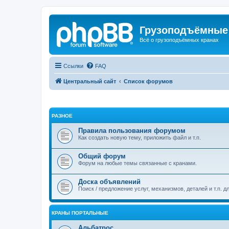
Грузоподъёмные
Всё о грузоподъёмных кранах
Ссылки
FAQ
Центральный сайт
Список форумов
РАЗНОЕ
Правила пользования форумом
Как создать новую тему, приложить файл и т.п.
Общий форум
Форум на любые темы связанные с кранами.
Доска объявлений
Поиск / предложение услуг, механизмов, деталей и т.п. д
КРАНЫ ПОРТАЛЬНЫЕ
Альбатрос