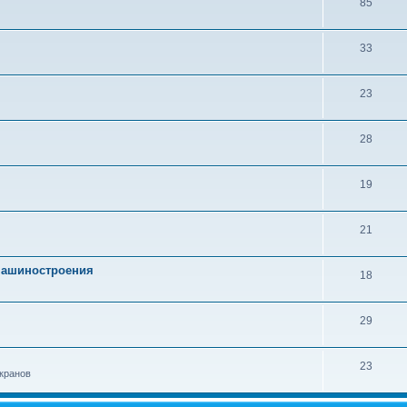
85
33
23
28
19
21
 машиностроения
18
29
23
кранов