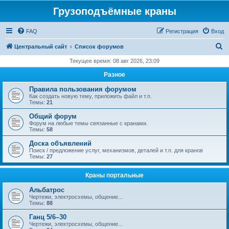
Грузоподъёмные краны
FAQ
Регистрация
Вход
П
Центральный сайт
Список форумов
о
Текущее время: 08 авг 2026, 23:09
и
Разное
с
Правила пользования форумом
к
Как создать новую тему, приложить файл и т.п.
Темы:
21
Общий форум
Форум на любые темы связанные с кранами.
Темы:
58
Доска объявлений
Поиск / предложение услуг, механизмов, деталей и т.п. для кранов
Темы:
27
Краны портальные
Альбатрос
Чертежи, электросхемы, общение...
Темы:
88
Ганц 5/6–30
Чертежи, электросхемы, общение...