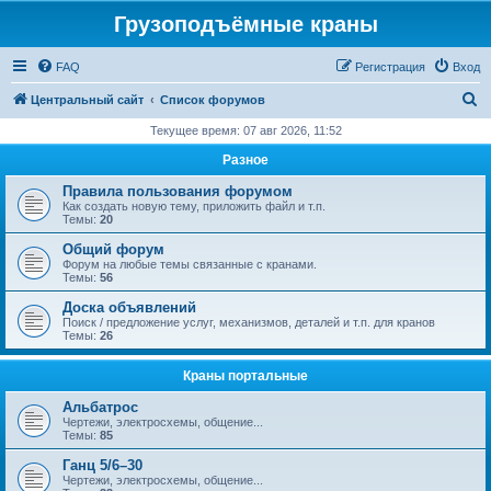
Грузоподъёмные краны
FAQ
Регистрация
Вход
П
Центральный сайт
Список форумов
о
Текущее время: 07 авг 2026, 11:52
и
Разное
с
Правила пользования форумом
к
Как создать новую тему, приложить файл и т.п.
Темы:
20
Общий форум
Форум на любые темы связанные с кранами.
Темы:
56
Доска объявлений
Поиск / предложение услуг, механизмов, деталей и т.п. для кранов
Темы:
26
Краны портальные
Альбатрос
Чертежи, электросхемы, общение...
Темы:
85
Ганц 5/6–30
Чертежи, электросхемы, общение...