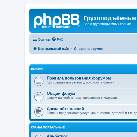
Грузоподъёмные
Всё о грузоподъёмных кранах
Ссылки
FAQ
Центральный сайт
Список форумов
РАЗНОЕ
Правила пользования форумом
Как создать новую тему, приложить файл и т.п.
Общий форум
Форум на любые темы связанные с кранами.
Доска объявлений
Поиск / предложение услуг, механизмов, деталей и т.п. д
КРАНЫ ПОРТАЛЬНЫЕ
Альбатрос