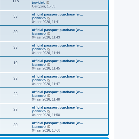
к
115
П
trovicielo
м
е
п
е
Сегодня, 15:53
у
д
о
р
с
н
с
е
о
official passport purchase [w…
е
л
53
й
о
П
jeannevol
м
е
т
б
е
04 авг 2026, 11:41
у
д
и
щ
р
с
н
к
е
е
о
official passport purchase [w…
е
30
п
н
й
П
о
jeannevol
м
о
и
т
е
б
04 авг 2026, 11:43
у
с
ю
и
р
щ
с
л
к
е
е
о
official passport purchase [w…
е
33
п
й
н
о
П
jeannevol
д
о
т
и
б
е
04 авг 2026, 11:44
н
с
и
ю
щ
р
е
л
к
е
е
official passport purchase [w…
м
е
19
п
н
й
П
jeannevol
у
д
о
и
т
е
04 авг 2026, 11:45
с
н
с
ю
и
р
о
е
л
к
е
official passport purchase [w…
о
м
е
33
п
й
П
jeannevol
б
у
д
о
т
е
04 авг 2026, 11:47
щ
с
н
с
и
р
е
о
е
л
к
е
н
official passport purchase [w…
о
м
е
23
п
й
и
П
jeannevol
б
у
д
о
т
ю
е
04 авг 2026, 11:48
щ
с
н
с
и
р
е
о
е
л
к
е
н
official passport purchase [w…
о
м
е
38
п
й
и
П
jeannevol
б
у
д
о
т
ю
е
04 авг 2026, 11:50
щ
с
н
с
и
р
е
о
е
л
к
е
н
official passport purchase [w…
о
м
е
30
п
й
и
П
jeannevol
б
у
д
о
т
ю
е
04 авг 2026, 13:08
щ
с
н
с
и
р
е
о
е
л
к
е
н
о