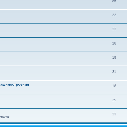
86
33
23
28
19
21
 машиностроения
18
29
23
кранов