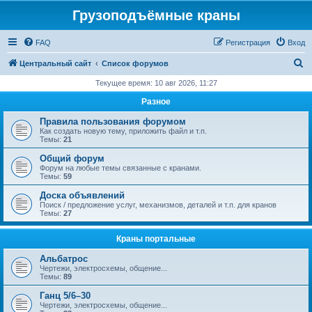
Грузоподъёмные краны
FAQ
Регистрация
Вход
П
Центральный сайт
Список форумов
о
Текущее время: 10 авг 2026, 11:27
и
Разное
с
Правила пользования форумом
к
Как создать новую тему, приложить файл и т.п.
Темы:
21
Общий форум
Форум на любые темы связанные с кранами.
Темы:
59
Доска объявлений
Поиск / предложение услуг, механизмов, деталей и т.п. для кранов
Темы:
27
Краны портальные
Альбатрос
Чертежи, электросхемы, общение...
Темы:
89
Ганц 5/6–30
Чертежи, электросхемы, общение...