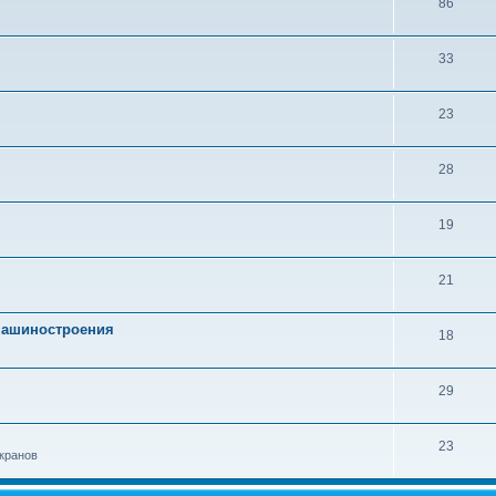
86
33
23
28
19
21
 машиностроения
18
29
23
кранов