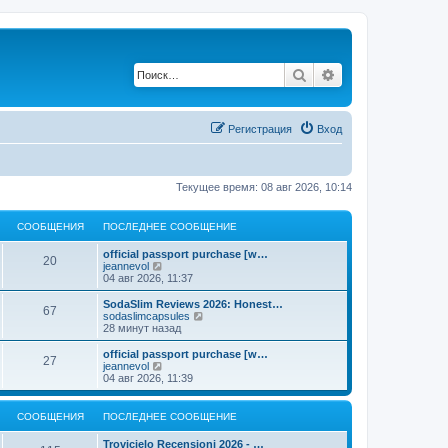
Поиск
Расширенный по
Регистрация
Вход
Текущее время: 08 авг 2026, 10:14
СООБЩЕНИЯ
ПОСЛЕДНЕЕ СООБЩЕНИЕ
official passport purchase [w…
20
П
jeannevol
е
04 авг 2026, 11:37
р
е
SodaSlim Reviews 2026: Honest…
67
й
П
sodaslimcapsules
т
е
28 минут назад
и
р
к
е
official passport purchase [w…
27
п
й
П
jeannevol
о
т
е
04 авг 2026, 11:39
с
и
р
л
к
е
е
п
й
СООБЩЕНИЯ
ПОСЛЕДНЕЕ СООБЩЕНИЕ
д
о
т
н
с
и
Trovicielo Recensioni 2026 - …
е
л