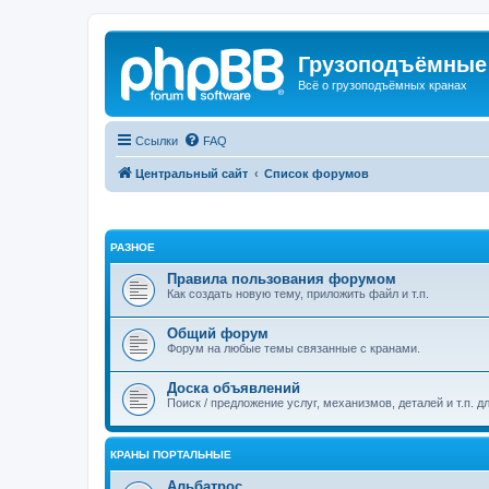
Грузоподъёмные
Всё о грузоподъёмных кранах
Ссылки
FAQ
Центральный сайт
Список форумов
РАЗНОЕ
Правила пользования форумом
Как создать новую тему, приложить файл и т.п.
Общий форум
Форум на любые темы связанные с кранами.
Доска объявлений
Поиск / предложение услуг, механизмов, деталей и т.п. д
КРАНЫ ПОРТАЛЬНЫЕ
Альбатрос