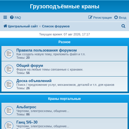
Грузоподъёмные краны
FAQ
Регистрация
Вход
П
Центральный сайт
Список форумов
о
Текущее время: 07 авг 2026, 17:17
и
Разное
с
Правила пользования форумом
к
Как создать новую тему, приложить файл и т.п.
Темы:
20
Общий форум
Форум на любые темы связанные с кранами.
Темы:
56
Доска объявлений
Поиск / предложение услуг, механизмов, деталей и т.п. для кранов
Темы:
26
Краны портальные
Альбатрос
Чертежи, электросхемы, общение...
Темы:
86
Ганц 5/6–30
Чертежи, электросхемы, общение...