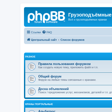
Грузоподъёмные
Всё о грузоподъёмных кранах
Ссылки
FAQ
Центральный сайт
Список форумов
РАЗНОЕ
Правила пользования форумом
Как создать новую тему, приложить файл и т.п.
Общий форум
Форум на любые темы связанные с кранами.
Доска объявлений
Поиск / предложение услуг, механизмов, деталей и т.п. д
КРАНЫ ПОРТАЛЬНЫЕ
Альбатрос