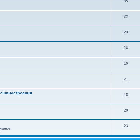
85
33
23
28
19
21
 машиностроения
18
29
23
кранов