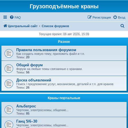
Грузоподъёмные краны
FAQ
Регистрация
Вход
П
Центральный сайт
Список форумов
о
Текущее время: 06 авг 2026, 15:39
и
Разное
с
Правила пользования форумом
к
Как создать новую тему, приложить файл и т.п.
Темы:
20
Общий форум
Форум на любые темы связанные с кранами.
Темы:
56
Доска объявлений
Поиск / предложение услуг, механизмов, деталей и т.п. для кранов
Темы:
26
Краны портальные
Альбатрос
Чертежи, электросхемы, общение...
Темы:
85
Ганц 5/6–30
Чертежи, электросхемы, общение...