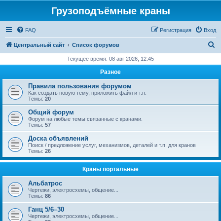
Грузоподъёмные краны
FAQ
Регистрация
Вход
П
Центральный сайт
Список форумов
о
Текущее время: 08 авг 2026, 12:45
и
Разное
с
Правила пользования форумом
к
Как создать новую тему, приложить файл и т.п.
Темы:
20
Общий форум
Форум на любые темы связанные с кранами.
Темы:
57
Доска объявлений
Поиск / предложение услуг, механизмов, деталей и т.п. для кранов
Темы:
26
Краны портальные
Альбатрос
Чертежи, электросхемы, общение...
Темы:
86
Ганц 5/6–30
Чертежи, электросхемы, общение...