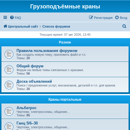
Грузоподъёмные краны
FAQ
Регистрация
Вход
П
Центральный сайт
Список форумов
о
Текущее время: 07 авг 2026, 13:45
и
Разное
с
Правила пользования форумом
к
Как создать новую тему, приложить файл и т.п.
Темы:
20
Общий форум
Форум на любые темы связанные с кранами.
Темы:
56
Доска объявлений
Поиск / предложение услуг, механизмов, деталей и т.п. для кранов
Темы:
26
Краны портальные
Альбатрос
Чертежи, электросхемы, общение...
Темы:
85
Ганц 5/6–30
Чертежи, электросхемы, общение...