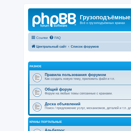
Грузоподъёмные
Всё о грузоподъёмных кранах
Ссылки
FAQ
Центральный сайт
Список форумов
РАЗНОЕ
Правила пользования форумом
Как создать новую тему, приложить файл и т.п.
Общий форум
Форум на любые темы связанные с кранами.
Доска объявлений
Поиск / предложение услуг, механизмов, деталей и т.п. д
КРАНЫ ПОРТАЛЬНЫЕ
Альбатрос