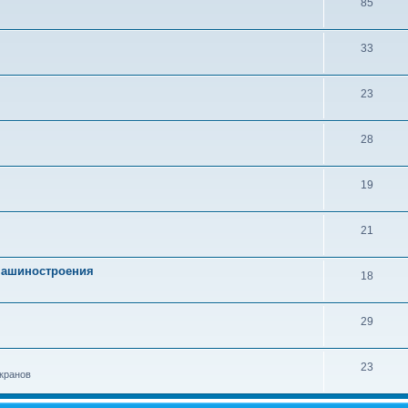
85
33
23
28
19
21
 машиностроения
18
29
23
кранов