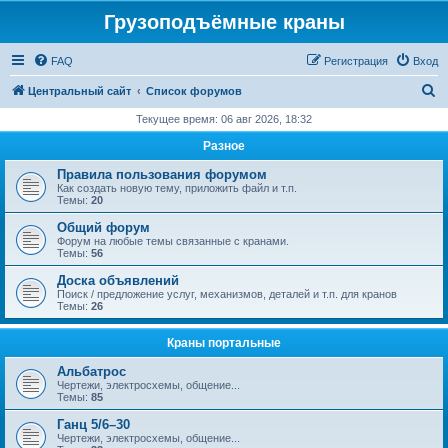
Грузоподъёмные краны
FAQ
Регистрация
Вход
П
Центральный сайт
Список форумов
о
Текущее время: 06 авг 2026, 18:32
и
Разное
с
Правила пользования форумом
к
Как создать новую тему, приложить файл и т.п.
Темы:
20
Общий форум
Форум на любые темы связанные с кранами.
Темы:
56
Доска объявлений
Поиск / предложение услуг, механизмов, деталей и т.п. для кранов
Темы:
26
Краны портальные
Альбатрос
Чертежи, электросхемы, общение...
Темы:
85
Ганц 5/6–30
Чертежи, электросхемы, общение...