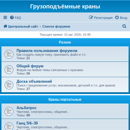
Грузоподъёмные краны
FAQ
Регистрация
Вход
П
Центральный сайт
Список форумов
о
Текущее время: 10 авг 2026, 15:48
и
Разное
с
Правила пользования форумом
к
Как создать новую тему, приложить файл и т.п.
Темы:
21
Общий форум
Форум на любые темы связанные с кранами.
Темы:
59
Доска объявлений
Поиск / предложение услуг, механизмов, деталей и т.п. для кранов
Темы:
27
Краны портальные
Альбатрос
Чертежи, электросхемы, общение...
Темы:
89
Ганц 5/6–30
Чертежи, электросхемы, общение...