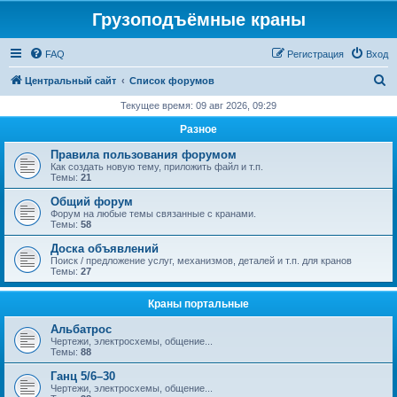
Грузоподъёмные краны
FAQ
Регистрация
Вход
П
Центральный сайт
Список форумов
о
Текущее время: 09 авг 2026, 09:29
и
Разное
с
Правила пользования форумом
к
Как создать новую тему, приложить файл и т.п.
Темы:
21
Общий форум
Форум на любые темы связанные с кранами.
Темы:
58
Доска объявлений
Поиск / предложение услуг, механизмов, деталей и т.п. для кранов
Темы:
27
Краны портальные
Альбатрос
Чертежи, электросхемы, общение...
Темы:
88
Ганц 5/6–30
Чертежи, электросхемы, общение...