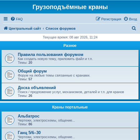
Грузоподъёмные краны
FAQ
Регистрация
Вход
П
Центральный сайт
Список форумов
о
Текущее время: 08 авг 2026, 11:24
и
Разное
с
Правила пользования форумом
к
Как создать новую тему, приложить файл и т.п.
Темы:
20
Общий форум
Форум на любые темы связанные с кранами.
Темы:
57
Доска объявлений
Поиск / предложение услуг, механизмов, деталей и т.п. для кранов
Темы:
26
Краны портальные
Альбатрос
Чертежи, электросхемы, общение...
Темы:
86
Ганц 5/6–30
Чертежи, электросхемы, общение...