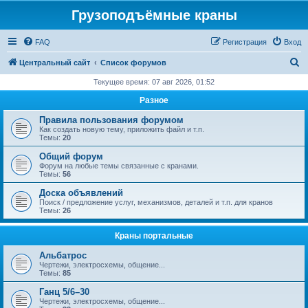
Грузоподъёмные краны
FAQ
Регистрация
Вход
П
Центральный сайт
Список форумов
о
Текущее время: 07 авг 2026, 01:52
и
Разное
с
Правила пользования форумом
к
Как создать новую тему, приложить файл и т.п.
Темы:
20
Общий форум
Форум на любые темы связанные с кранами.
Темы:
56
Доска объявлений
Поиск / предложение услуг, механизмов, деталей и т.п. для кранов
Темы:
26
Краны портальные
Альбатрос
Чертежи, электросхемы, общение...
Темы:
85
Ганц 5/6–30
Чертежи, электросхемы, общение...