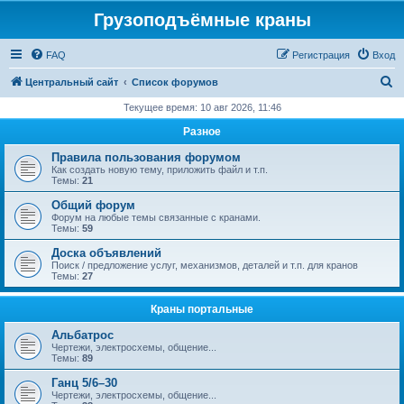
Грузоподъёмные краны
FAQ
Регистрация
Вход
П
Центральный сайт
Список форумов
о
Текущее время: 10 авг 2026, 11:46
и
Разное
с
Правила пользования форумом
к
Как создать новую тему, приложить файл и т.п.
Темы:
21
Общий форум
Форум на любые темы связанные с кранами.
Темы:
59
Доска объявлений
Поиск / предложение услуг, механизмов, деталей и т.п. для кранов
Темы:
27
Краны портальные
Альбатрос
Чертежи, электросхемы, общение...
Темы:
89
Ганц 5/6–30
Чертежи, электросхемы, общение...