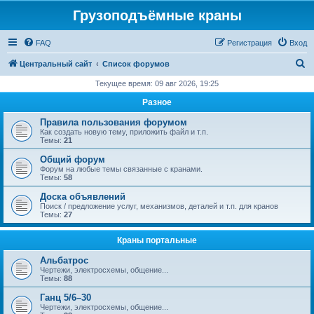
Грузоподъёмные краны
FAQ
Регистрация
Вход
П
Центральный сайт
Список форумов
о
Текущее время: 09 авг 2026, 19:25
и
Разное
с
Правила пользования форумом
к
Как создать новую тему, приложить файл и т.п.
Темы:
21
Общий форум
Форум на любые темы связанные с кранами.
Темы:
58
Доска объявлений
Поиск / предложение услуг, механизмов, деталей и т.п. для кранов
Темы:
27
Краны портальные
Альбатрос
Чертежи, электросхемы, общение...
Темы:
88
Ганц 5/6–30
Чертежи, электросхемы, общение...