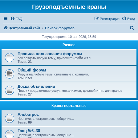
Грузоподъёмные краны
FAQ
Регистрация
Вход
П
Центральный сайт
Список форумов
о
Текущее время: 10 авг 2026, 18:59
и
Разное
с
Правила пользования форумом
к
Как создать новую тему, приложить файл и т.п.
Темы:
21
Общий форум
Форум на любые темы связанные с кранами.
Темы:
59
Доска объявлений
Поиск / предложение услуг, механизмов, деталей и т.п. для кранов
Темы:
27
Краны портальные
Альбатрос
Чертежи, электросхемы, общение...
Темы:
89
Ганц 5/6–30
Чертежи, электросхемы, общение...